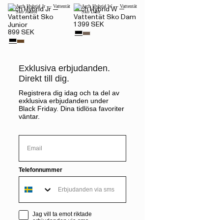
Arch Hybrid Jr —
Arch Hybrid W —
Vattentät Sko
Vattentät Sko Dam
1 399 SEK
Junior
899 SEK
Exklusiva erbjudanden.
Direkt till dig.
Registrera dig idag och ta del av
exklusiva erbjudanden under
Black Friday. Dina tidlösa favoriter
väntar.
Email
Telefonnummer
sms consent
Jag vill ta emot riktade