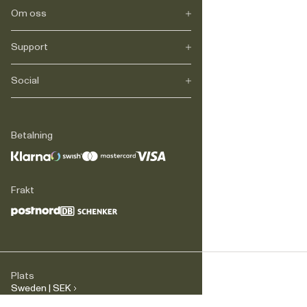
Om oss
Support
Vårt arv
Journals
Karriär
Social
FAQ
Leverans
Retur
Instagram
Reklamation
TikTok
Betalning
Legalt
Facebook
Kontakt
LinkedIn
Frakt
Plats
Sweden | SEK