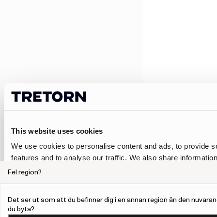
This website uses cookies
We use cookies to personalise content and ads, to provide s
features and to analyse our traffic. We also share informatio
our site with our social media, advertising and analytics pa
Fel region?
combine it with other information that you’ve provided to them
collected from your use of their services.
Det ser ut som att du befinner dig i en annan region än den nuvaran
du byta?
To give users more control over their data and ad personalis