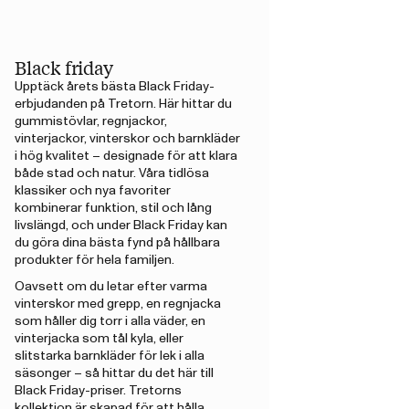
Black friday
Upptäck årets bästa Black Friday-
erbjudanden på Tretorn. Här hittar du
gummistövlar, regnjackor,
vinterjackor, vinterskor och barnkläder
i hög kvalitet – designade för att klara
både stad och natur. Våra tidlösa
klassiker och nya favoriter
kombinerar funktion, stil och lång
livslängd, och under Black Friday kan
du göra dina bästa fynd på hållbara
produkter för hela familjen.
Oavsett om du letar efter varma
vinterskor med grepp, en regnjacka
som håller dig torr i alla väder, en
vinterjacka som tål kyla, eller
slitstarka barnkläder för lek i alla
säsonger – så hittar du det här till
Black Friday-priser. Tretorns
kollektion är skapad för att hålla