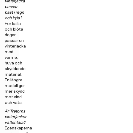
vinterjacka
passar
bäst i regn
och kyla?
För kalla
och blöta
dagar
passar en
vinterjacka
med
värme,
huva och
skyddande
material.
En längre
modell ger
mer skydd
mot vind
och väta.
Är Tretorns
vinterjackor
vattentäta?
Egenskaperna