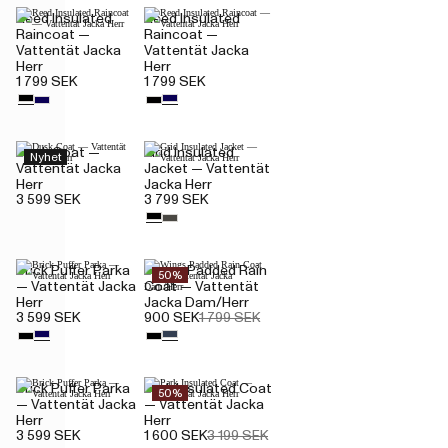
Reed Insulated
Reed Insulated
Raincoat —
Raincoat —
Vattentät Jacka
Vattentät Jacka
Herr
Herr
1 799 SEK
1 799 SEK
Dusk Coat —
Grid Insulated
Nyhet
Vattentät Jacka
Jacket — Vattentät
Herr
Jacka Herr
3 599 SEK
3 799 SEK
Brick Puffer Parka
Wings Padded Rain
50%
— Vattentät Jacka
Coat — Vattentät
Herr
Jacka Dam/Herr
3 599 SEK
900 SEK
1 799 SEK
Brick Puffer Parka
Park Insulated Coat
50%
— Vattentät Jacka
— Vattentät Jacka
Herr
Herr
3 599 SEK
1 600 SEK
3 199 SEK