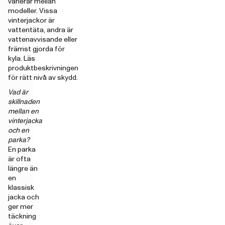
varierar mellan
modeller. Vissa
vinterjackor är
vattentäta, andra är
vattenavvisande eller
främst gjorda för
kyla. Läs
produktbeskrivningen
för rätt nivå av skydd.
Vad är
skillnaden
mellan en
vinterjacka
och en
parka?
En parka
är ofta
längre än
en
klassisk
jacka och
ger mer
täckning