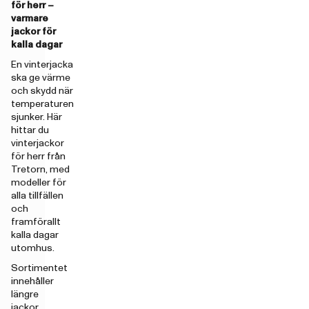
för herr –
varmare
jackor för
kalla dagar
En vinterjacka
ska ge värme
och skydd när
temperaturen
sjunker. Här
hittar du
vinterjackor
för herr från
Tretorn, med
modeller för
alla tillfällen
och
framförallt
kalla dagar
utomhus.
Sortimentet
innehåller
längre
jackor,