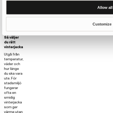
dagar kan en
längre
Allow all
modell, huva
och plats
för lager
Customize
under göra
stor skillnad.
Så väljer
du rätt
vinterjacka
Utgå från
temperatur,
väder och
hur länge
du ska vara
ute. För
stadsmiljö
fungerar
ofta en
smidig
vinterjacka
som ger
värme utan