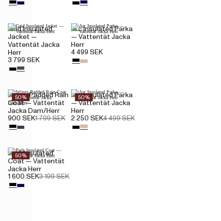
Grid Insulated
Arc Insulated Parka
Jacket —
— Vattentät Jacka
Vattentät Jacka
Herr
4 499 SEK
Herr
3 799 SEK
Wings Padded Rain
Arc Insulated Parka
50%
50%
Coat — Vattentät
— Vattentät Jacka
Jacka Dam/Herr
Herr
900 SEK
1 799 SEK
2 250 SEK
4 499 SEK
Park Insulated
50%
Coat — Vattentät
Jacka Herr
1 600 SEK
3 199 SEK