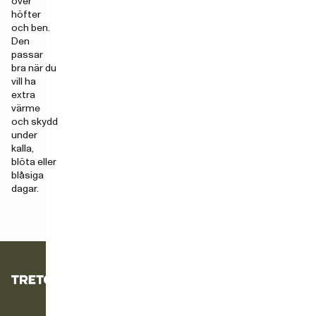
över
höfter
och ben.
Den
passar
bra när du
vill ha
extra
värme
och skydd
under
kalla,
blöta eller
blåsiga
dagar.