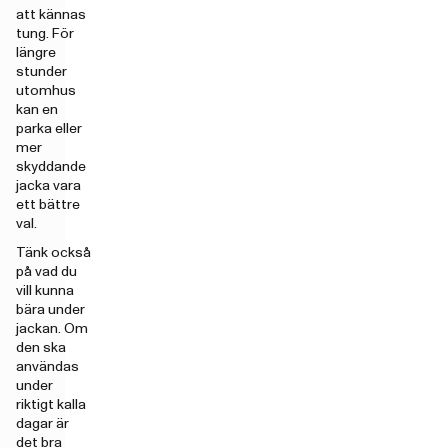
att kännas
tung. För
längre
stunder
utomhus
kan en
parka eller
mer
skyddande
jacka vara
ett bättre
val.
Tänk också
på vad du
vill kunna
bära under
jackan. Om
den ska
användas
under
riktigt kalla
dagar är
det bra