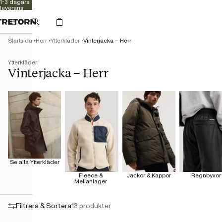
Kvalitet
sedan 1891
Startsida
Herr
Ytterkläder
Vinterjacka – Herr
Ytterkläder
Vinterjacka – Herr
Se alla Ytterkläder
Fleece & 
Jackor & Kappor
Regnbyxor
Mellanlager 
Filtrera & Sortera
13 produkter