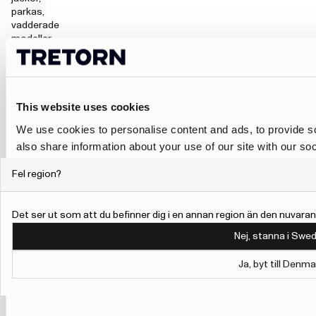
parkas,
vadderade
modeller
och
vinterjackor
med skydd
mot vind,
This website uses cookies
regn eller
fukt
We use cookies to personalise content and ads, to provide so
beroende på
also share information about your use of our site with our so
modell. För
daglig
may combine it with other information that you’ve provided to
användning
Fel region?
their services.
passar ofta
en varm
To give users more control over their data and ad personalis
jacka som
Det ser ut som att du befinner dig i en annan region än den nuvaran
är enkel att
Personalisation and Control page.
Nej, stanna i Swed
bära över
Learn more about Google’s Personalisation and Control 
vanliga
Ja, byt till Denma
kläder. För
kallare,
blötare eller
blåsigare