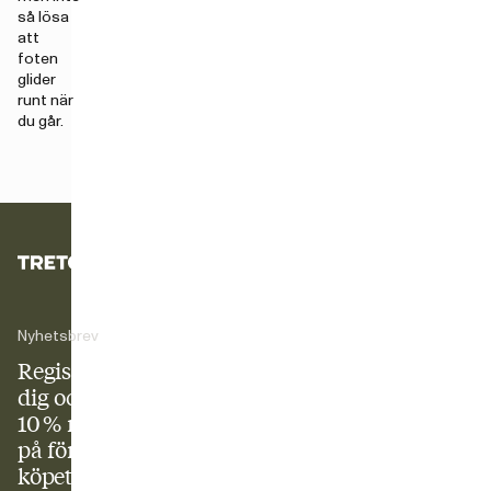
så lösa
att
foten
glider
runt när
du går.
Nyhetsbrev
Registrera
dig och få
10 % rabatt
på första
köpet! Ta del