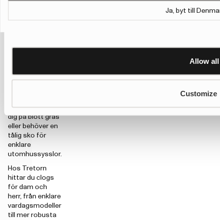
känsla än en
gummistövel
.
Ja, byt till Denma
Den öppna slip-
in
konstruktionen
gör dem enkla
Allow all
att ta av och på.
Det gör clogs
särskilt
praktiska när du
Customize
ofta går mellan
inne och ute, rör
dig på blött gräs
eller behöver en
tålig sko för
enklare
utomhussysslor.
Hos Tretorn
hittar du clogs
för dam och
herr, från enklare
vardagsmodeller
till mer robusta