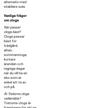
alternativ med
stabilare sula.
Vanliga frågor
om clogs
När passar
clogs bäst?
Clogs passar
bäst för
trädgård,
altan,
sommarstuga,
kortare
ärenden och
regniga dagar
när du vill ha en
sko som är
enkel att ta av
och på.
Är Tretorns clogs
vattentäta?
Tretorns clogs är
framtagna för att ge