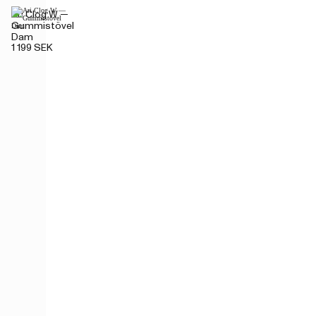
Ari Clog W —
Gummistövel
Dam
1 199 SEK