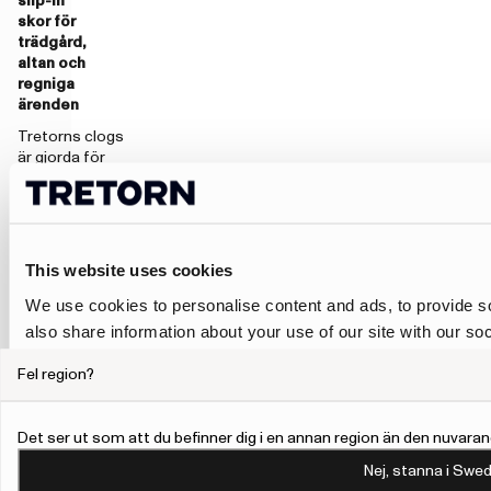
slip-in
skor för
trädgård,
altan och
regniga
ärenden
Tretorns clogs
är gjorda för
stunder när du
snabbt vill
kunna kliva i en
sko och gå ut.
De passar i
This website uses cookies
trädgården, på
We use cookies to personalise content and ads, to provide so
altanen, i
sommarstugan,
also share information about your use of our site with our so
vid kortare
may combine it with other information that you’ve provided to
ärenden eller
Fel region?
their services.
under regniga
dagar när du vill
ha mer skydd än
To give users more control over their data and ad personalis
Det ser ut som att du befinner dig i en annan region än den nuvaran
en sandal men
Personalisation and Control page.
Nej, stanna i Swed
en smidigare
Learn more about Google’s Personalisation and Control 