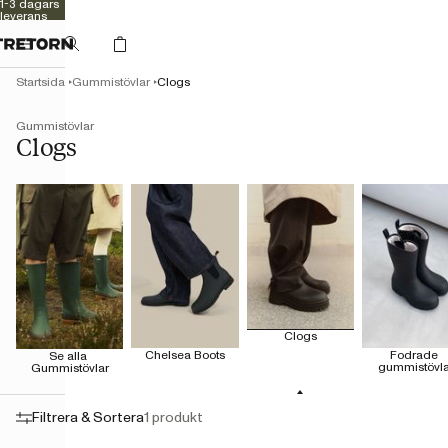
1-3 dagars
leverans
Kvalitet
sedan 1891
Startsida
Gummistövlar
Clogs
Gummistövlar
Clogs
Clogs
Chelsea Boots
Fodrade 
Se alla 
gummistövla
Gummistövlar
Filtrera & Sortera
1 produkt