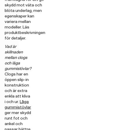
skydd mot väta och
blöta underlag, men
egenskaper kan
variera mellan
modeller. Läs
produktbeskrivningen
för detaljer.
Vad är
skillnaden
mellan clogs
och låga
gummistövlar?
Clogs har en
öppen slip-in
konstruktion
och är extra
enkla att kliva
i och ur.
Låga
gummistövlar
ger mer skydd
runt fot och
ankel och
passar bättre