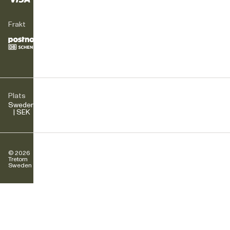
Frakt
Plats
Sweden
| SEK
© 2026
Tretorn
Sweden AB