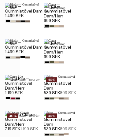
Blasia —
Garpa —
Gummistövel Dam
Gummistövel
1 499 SEK
Dam/Herr
999 SEK
Blasia —
Garpa —
Gummistövel Dam
Gummistövel
1 499 SEK
Dam/Herr
999 SEK
Garpa Pile —
Eva —
40%
Gummistövel
Gummistövel
Dam/Herr
Dam
1 199 SEK
539 SEK
899 SEK
Chelsea Classic —
Eva —
40%
40%
Gummistövel
Gummistövel
Dam/Herr
Dam
719 SEK
1 199 SEK
539 SEK
899 SEK