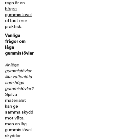
regn är en
högre
gummistövel
oftast mer
praktisk.
Vanliga
frågor om
låga
gummistövlar
Är låga
gummistövlar
lika vattentäta
som höga
gummistövlar?
Själva
materialet
kan ge
samma skydd
mot väta,
men en låg
gummistövel
skyddar