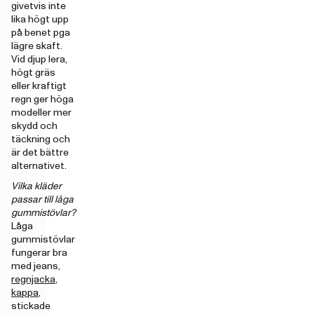
givetvis inte
lika högt upp
på benet pga
lägre skaft.
Vid djup lera,
högt gräs
eller kraftigt
regn ger höga
modeller mer
skydd och
täckning och
är det bättre
alternativet.
Vilka kläder
passar till låga
gummistövlar?
Låga
gummistövlar
fungerar bra
med jeans,
regnjacka
,
kappa
,
stickade