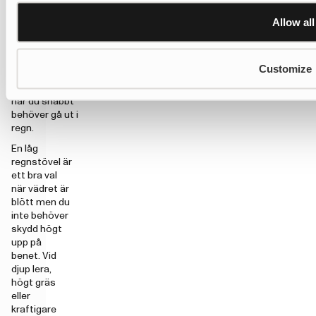
alternativ med
Allow all
stabilare sula. De
fungerar bra på
väg till jobbet,
under
Customize
hundpromenaden,
i trädgården eller
när du snabbt
behöver gå ut i
regn.
En låg
regnstövel är
ett bra val
när vädret är
blött men du
inte behöver
skydd högt
upp på
benet. Vid
djup lera,
högt gräs
eller
kraftigare