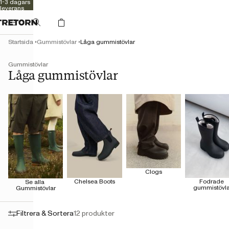
1-3 dagars
leverans
Kvalitet
sedan 1891
Startsida
Gummistövlar
Låga gummistövlar
Gummistövlar
Låga gummistövlar
Clogs
Chelsea Boots
Fodrade 
Se alla 
gummistövla
Gummistövlar
Filtrera & Sortera
12 produkter