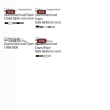
Blasia —
Eva —
30%
40%
Gummistövel Dam
Gummistövel
1 049 SEK
1 499 SEK
Dam
539 SEK
899 SEK
Ari Clog W —
Garpa —
30%
Gummistövel Dam
Gummistövel
1 199 SEK
Dam/Herr
699 SEK
999 SEK