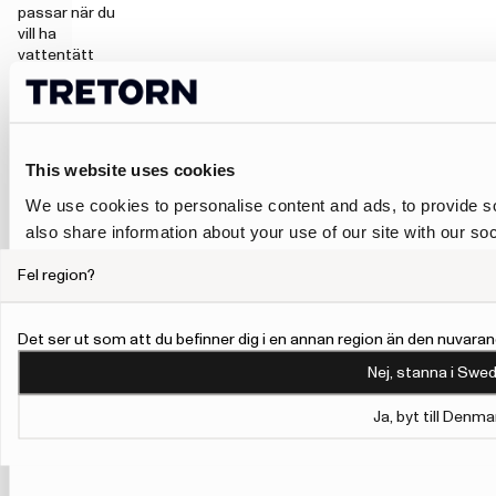
passar när du
vill ha
vattentätt
skydd utan
känslan av en
hög stövel.
De är enkla
att ta av och
This website uses cookies
på, smidiga
We use cookies to personalise content and ads, to provide so
att gå i och
praktiska
also share information about your use of our site with our so
under dagar
may combine it with other information that you’ve provided to
med regn,
Fel region?
their services.
fukt och
blöta
underlag.
To give users more control over their data and ad personalis
Det ser ut som att du befinner dig i en annan region än den nuvaran
Hos Tretorn hittar
Personalisation and Control page.
Nej, stanna i Swed
du låga
Learn more about Google’s Personalisation and Control 
gummistövlar för
Ja, byt till Denma
dam och herr –
från avskalade
vardagsmodeller
till mer robusta