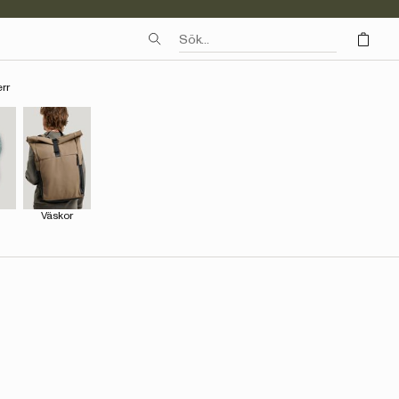
rr
Väskor