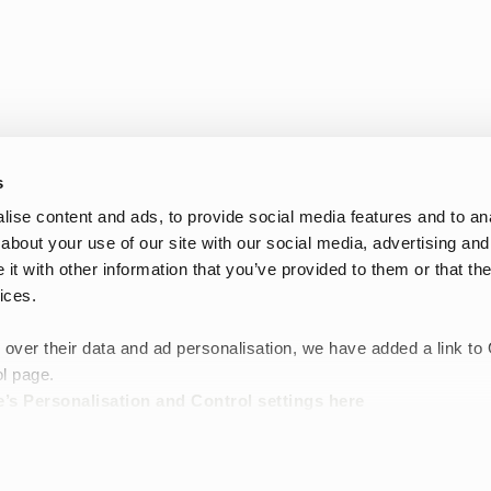
s
ise content and ads, to provide social media features and to anal
about your use of our site with our social media, advertising and
t with other information that you’ve provided to them or that the
låsiga dagar
ices.
 skillnad när temperaturen sjunker. Här hittar du mössor för herr frå
 over their data and ad personalisation, we have added a link to
k mössa räcka. När det är kallt, blåsigt eller fuktigt kan en varmare
l page.
vinterjacka
,
regnjacka
,
parka
eller andra
ytterplagg
beroende på väder o
’s Personalisation and Control settings
here