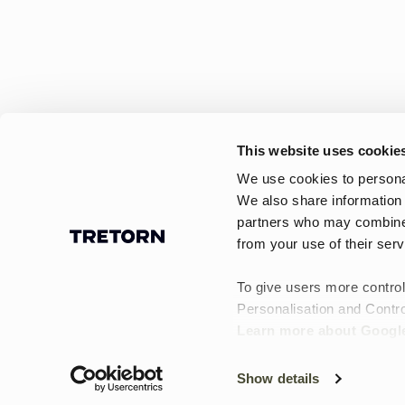
This website uses cookie
We use cookies to personal
We also share information 
partners who may combine i
Bekväma
Mössor för herr – värme för kalla och b
from your use of their serv
mössor för
En mössa är ett enkelt lager som gör stor
dagar utomhus.
kalla och
To give users more control
För mildare dagar kan en tunnare och mju
blåsiga dagar.
Personalisation and Contro
ute. Mössor är enkla att kombinera med
Learn more about Google
Show details