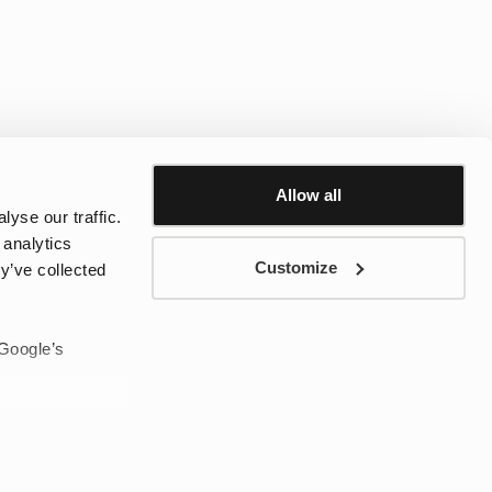
Allow all
yse our traffic.
 analytics
Customize
y’ve collected
n Tretorn, med modeller för vardag, pendling, promenader och kalla
 Google’s
 modell ge bättre skydd och kännas bekvämare under längre stunder
ch stil.