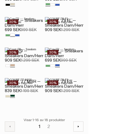
Cup '72 — Sneakers
COURT '79 FL —
30%
30%
Dam/Herr
Sneakers Dam/Herr
699 SEK
999 SEK
909 SEK
1 299 SEK
Court '79 —
Cup '72 — Sneakers
30%
30%
Sneakers Dam/Herr
Dam/Herr
909 SEK
1 299 SEK
699 SEK
999 SEK
COURT '77 MSH —
COURT '79 FS —
30%
30%
Sneakers Dam/Herr
Sneakers Dam/Herr
839 SEK
1 199 SEK
909 SEK
1 299 SEK
Visar 1-16 av 18 produkter
1
2