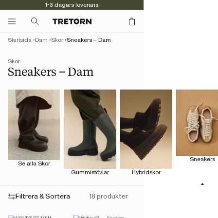
1-3 dagars leverans
Kvalitet sedan 1891
Startsida
Dam
Skor
Sneakers – Dam
Skor
Sneakers – Dam
Sneakers
Se alla Skor
Gummistövlar
Hybridskor
Filtrera & Sortera
18 produkter