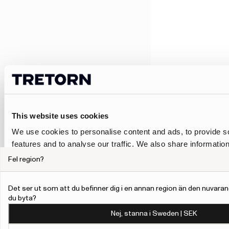
This website uses cookies
We use cookies to personalise content and ads, to provide s
features and to analyse our traffic. We also share informatio
our site with our social media, advertising and analytics pa
Fel region?
combine it with other information that you’ve provided to them
collected from your use of their services.
Det ser ut som att du befinner dig i en annan region än den nuvaran
du byta?
To give users more control over their data and ad personalis
Nej, stanna i Sweden | SEK
added a link to Google’s Personalisation and Control page.