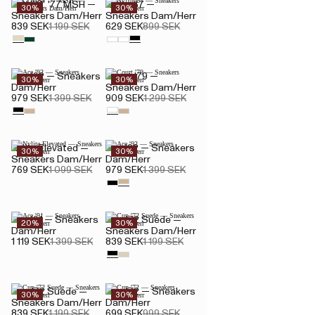
COURT '77 MSH —
Nylite 67 —
30%
30%
Sneakers Dam/Herr
Sneakers Dam/Herr
839 SEK
1 199 SEK
629 SEK
899 SEK
Ace '92 — Sneakers
Court '79 —
30%
30%
Dam/Herr
Sneakers Dam/Herr
979 SEK
1 399 SEK
909 SEK
1 299 SEK
Nylite Elevated —
Ace '92 — Sneakers
30%
30%
Sneakers Dam/Herr
Dam/Herr
769 SEK
1 099 SEK
979 SEK
1 399 SEK
Ace '91 — Sneakers
Cup '72 Suede —
20%
30%
Dam/Herr
Sneakers Dam/Herr
1 119 SEK
1 399 SEK
839 SEK
1 199 SEK
Cup '72 Suede —
Cup '72 — Sneakers
30%
30%
Sneakers Dam/Herr
Dam/Herr
839 SEK
1 199 SEK
699 SEK
999 SEK