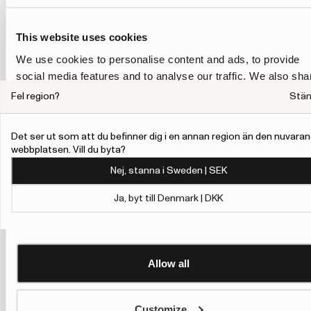
This website uses cookies
We use cookies to personalise content and ads, to provide
social media features and to analyse our traffic. We also sha
information about your use of our site with our social media,
Fel region?
Stä
advertising and analytics partners who may combine it with
other information that you’ve provided to them or that they’ve
Det ser ut som att du befinner dig i en annan region än den nuvara
collected from your use of their services.
webbplatsen. Vill du byta?
Nej, stanna i Sweden | SEK
To give users more control over their data and ad
personalisation, we have added a link to Google’s
Ja, byt till Denmark | DKK
Personalisation and Control page.
Show details
Learn more about Google’s Personalisation and Control
settings
here
Allow all
Customize