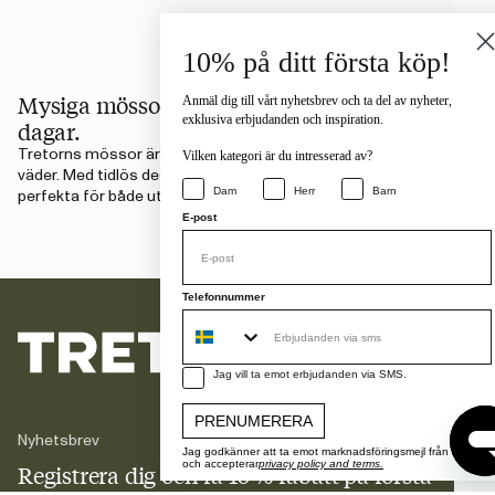
10% på ditt första köp!
Mysiga mössor för kalla och blåsiga
Anmäl dig till vårt nyhetsbrev och ta del av nyheter,
exklusiva erbjudanden och inspiration.
dagar.
Tretorns mössor är skapade för att hålla dig varm i alla
Vilken kategori är du intresserad av?
väder. Med tidlös design och bekväm passform är de
Dam
Herr
Barn
perfekta för både utomhusäventyr och vardagsbruk.
E-post
Telefonnummer
sms consent
Jag vill ta emot erbjudanden via SMS.
PRENUMERERA
Nyhetsbrev
Jag godkänner att ta emot marknadsföringsmejl från Tretorn
och accepterar
privacy policy and terms.
Registrera dig och få 10 % rabatt
på första