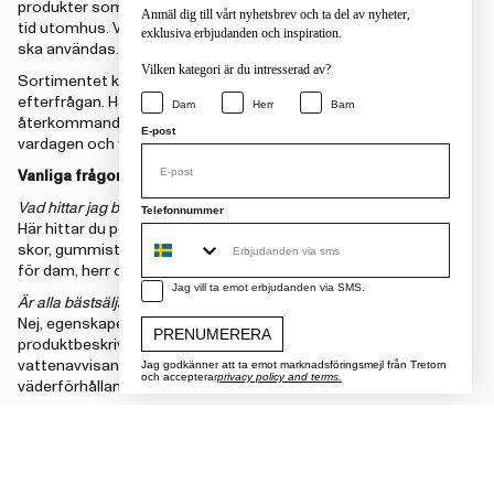
produkter som många väljer för vardag, promenader, regn och
Anmäl dig till vårt nyhetsbrev och ta del av nyheter,
tid utomhus. Välj efter väder, passform och hur produkten
exklusiva erbjudanden och inspiration.
ska användas.
Vilken kategori är du intresserad av?
Sortimentet kan förändras över tid beroende på säsong och
efterfrågan. Här samlas produkter som ofta passar
Dam
Herr
Barn
återkommande behov: torra fötter i regn, bekväma skor för
E-post
vardagen och ytterplagg som fungerar när vädret växlar.
Vanliga frågor om våra bästsäljare
Vad hittar jag bland Tretorns bästsäljare?
Telefonnummer
Här hittar du populära produkter från Tretorn, till exempel
skor, gummistövlar, regnkläder, ytterplagg och accessoarer
för dam, herr och barn.
sms consent
Jag vill ta emot erbjudanden via SMS.
Är alla bästsäljare vattentäta?
Nej, egenskaperna varierar mellan olika produkter. Läs
PRENUMERERA
produktbeskrivningen för att se om modellen är vattentät,
vattenavvisande eller anpassad för särskilda
Jag godkänner att ta emot marknadsföringsmejl från Tretorn
och accepterar
privacy policy and terms.
väderförhållanden.