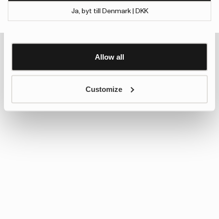
To give users more control over their data and ad
Ja, byt till Denmark | DKK
personalisation, we have added a link to Google’s
Show details
Personalisation and Control page.
Learn more about Google’s Personalisation and
Control settings
here
Allow all
Customize