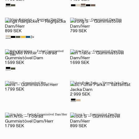
Wings Rainjacket — Regnjacka
Strong S — Gummistövel
Dam/Herr
Dam/Herr
899 SEK
799 SEK
3+
Halla Mid Winter — Fodrad
Aim Trace — Gummistövel
Gummistövel Dam
Dam/Herr
1 599 SEK
1 699 SEK
Yllins — Gummistövel Herr
Artic Puffer Parka — Vattentät
1 799 SEK
Jacka Dam
2 999 SEK
Aim Artic — Fodrad
Scout S — Gummistövel
Gummistövel Dam/Herr
Dam/Herr
1 799 SEK
899 SEK