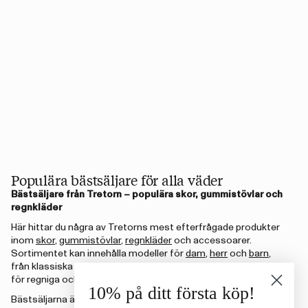
Populära bästsäljare för alla väder
Bästsäljare från Tretorn – populära skor, gummistövlar och
regnkläder
Här hittar du några av Tretorns mest efterfrågade produkter
inom
skor
,
gummistövlar
,
regnkläder
och accessoarer.
Sortimentet kan innehålla modeller för
dam
,
herr
och
barn
,
från klassiska regnstövlar och vattentäta skor till ytterplagg
för regniga och skiftande dagar.
10% på ditt första köp!
Bästsäljarna är ett bra ställe att börja om du vill hitta