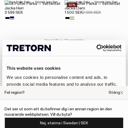
Brick Puffer Parka — Vattentät
Artic Puffer Parka — Vattentät
50%
Jacka Herr
Jacka Dam
3 599 SEK
1 500 SEK
2 999 SEK
Visar 1-16 av 52 produkter
1
2
4
This website uses cookies
We use cookies to personalise content and ads, to
provide social media features and to analyse our traffic.
We also share information about your use of our site with
Fel region?
Stäng
our social media, advertising and analytics partners who
may combine it with other information that you’ve
Det ser ut som att du befinner dig i en annan region än den
provided to them or that they’ve collected from your use
nuvarande webbplatsen. Vill du byta?
of their services.
Nej, stanna i Sweden | SEK