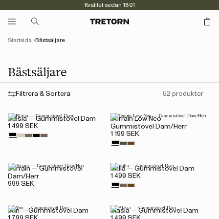
Kvalitet sedan 1891
Startsida
Bästsäljare
Bästsäljare
Filtrera & Sortera
52 produkter
Blasia — Gummistövel Dam
Terrain Low Neo —
1 499 SEK
Gummistövel Dam/Herr
1 199 SEK
Terrain — Gummistövel
Halla — Gummistövel Dam
1 499 SEK
Dam/Herr
999 SEK
Yun — Gummistövel Dam
Blasia — Gummistövel Dam
1 799 SEK
1 499 SEK