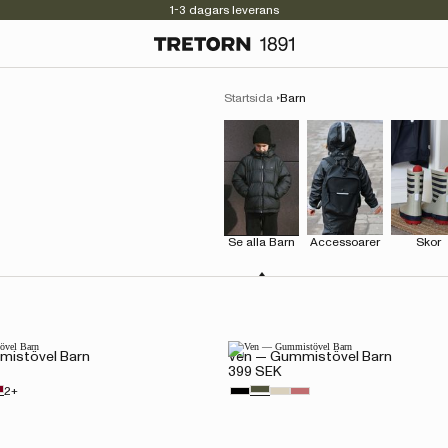
1-3 dagars leverans
Kvalitet sedan 1891
Startsida
Barn
Se alla Barn
Accessoarer
Skor
istövel Barn
Ven — Gummistövel Barn
399 SEK
2+