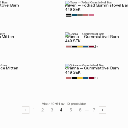
övel Barn
Naven — Fodrad Gummistövel Ba
449 SEK
n Mitten
Gränna — Gummistövel Barn
449 SEK
2+
ece Mitten
Gränna — Gummistövel Barn
449 SEK
2+
Visar 49-64 av 110 produkter
1
2
3
4
5
6
7