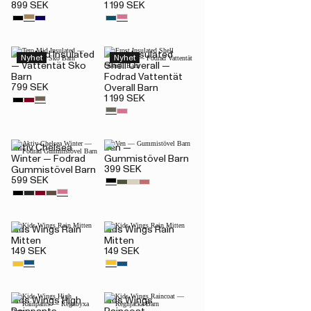
899 SEK
1 199 SEK
Tero Mid Insulated
Frost Insulated
Nyhet
Nyhet
— Vattentät Sko
Shell Overall —
Barn
Fodrad Vattentät
799 SEK
Overall Barn
1 199 SEK
Aktiv Chelsea
Ven —
Winter — Fodrad
Gummistövel Barn
399 SEK
Gummistövel Barn
599 SEK
Kids Wings Rain
Kids Wings Rain
Mitten
Mitten
149 SEK
149 SEK
Kids Wings High
Kids Wings