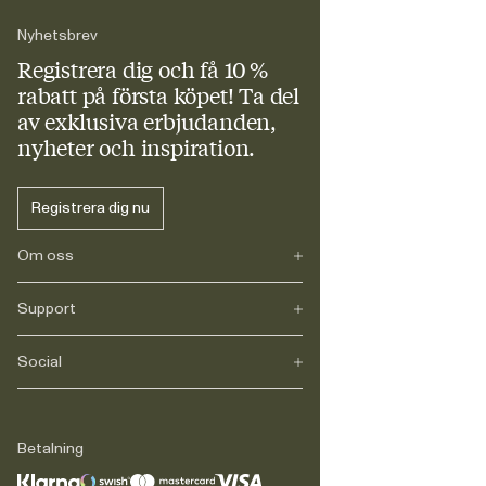
Nyhetsbrev
Registrera dig och få 10 %
rabatt
på första köpet! Ta del
av exklusiva erbjudanden,
nyheter och inspiration.
Registrera dig nu
Om oss
Support
Vårt arv
Journals
Karriär
Social
FAQ
Leverans
Retur
Instagram
Reklamation
TikTok
Betalning
Legalt
Facebook
Kontakt