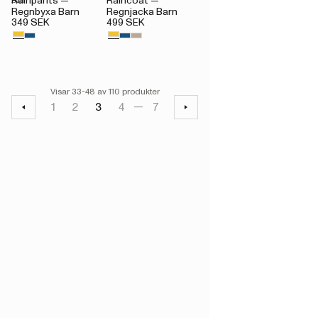
Rainpants —
Raincoat —
Regnbyxa Barn
Regnjacka Barn
349 SEK
499 SEK
Visar 33-48 av 110 produkter
1
2
3
4
7