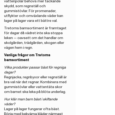
vattenpölar behövs mer täckande
skydd, som regnställ och
gummistövlar. För promenader,
utflykter och omväxlande väder kan
lager på lager vara ett bättre val.
Tretorns barnsortiment är framtaget
för dagar då vädret inte ska stoppa
leken — oavsett om det handlar om
skolgården, trädgården, skogen eller
vägen hem i regn.
Vanliga frågor om Tretorns
barnsortiment
Vilka produkter passar bäst för regniga
dagar?
Regnjacka, regnbyxor eller regnställ är
bra val när det regnar. Kombinera med
gummistövlar eller vattentäta skor
om barnet ska leka på blöta underlag.
Hur klär man barn bäst i skiftande
väder?
Lager på lager fungerar ofta bäst.
Börja med bekväma kläder närmast