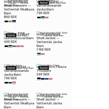
Polar Insulated
Drizzle Jacket —
Nyhet
Shell Trousers —
Vattenavisande
Vattentät Skalbyxa
Jacka Barn
799 SEK
Barn
899 SEK
Naven — Fodrad
Polar Insulated
Nyhet
Gummistövel Barn
Shell Jacket —
449 SEK
Vattentät Jacka
Barn
1 199 SEK
Drizzle Jacket —
North Micro Fleece
Nyhet
Nyhet
Vattenavisande
Trousers
249 SEK
Jacka Barn
799 SEK
Polar Insulated
Polar Insulated
Shell Trousers —
Shell Jacket —
Vattentät Skalbyxa
Vattentät Jacka
Barn
Barn