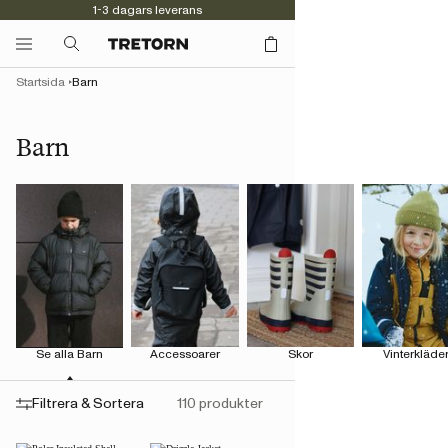
1-3 dagars leverans
Kvalitet sedan 1891
Startsida
Barn
Barn
Se alla Barn
Accessoarer
Skor
Vinterkläde
Filtrera & Sortera
110 produkter