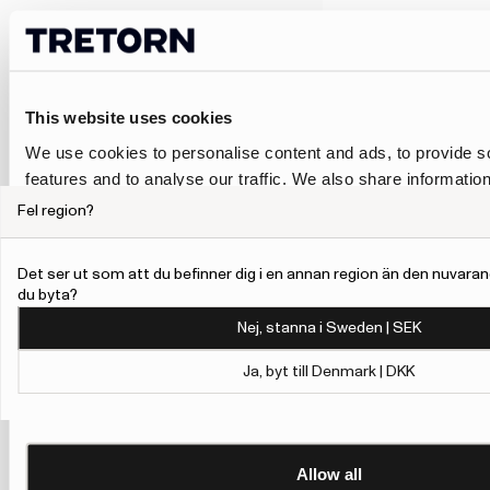
This website uses cookies
We use cookies to personalise content and ads, to provide s
features and to analyse our traffic. We also share informatio
our site with our social media, advertising and analytics pa
Fel region?
combine it with other information that you’ve provided to them
collected from your use of their services.
Det ser ut som att du befinner dig i en annan region än den nuvaran
du byta?
To give users more control over their data and ad personalis
Nej, stanna i Sweden | SEK
added a link to Google’s Personalisation and Control page.
Learn more about Google’s Personalisation and Control 
Ja, byt till Denmark | DKK
Allow all