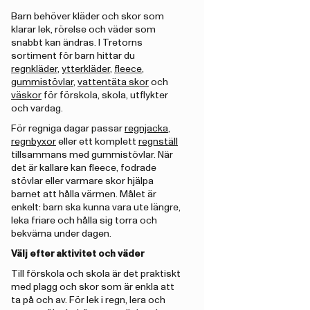
Barn behöver kläder och skor som
klarar lek, rörelse och väder som
snabbt kan ändras. I Tretorns
sortiment för barn hittar du
regnkläder
,
ytterkläder
,
fleece
,
gummistövlar
,
vattentäta skor
och
väskor
för förskola, skola, utflykter
och vardag.
För regniga dagar passar
regnjacka
,
regnbyxor
eller ett komplett
regnställ
tillsammans med gummistövlar. När
det är kallare kan fleece, fodrade
stövlar eller varmare skor hjälpa
barnet att hålla värmen. Målet är
enkelt: barn ska kunna vara ute längre,
leka friare och hålla sig torra och
bekväma under dagen.
Välj efter aktivitet och väder
Till förskola och skola är det praktiskt
med plagg och skor som är enkla att
ta på och av. För lek i regn, lera och