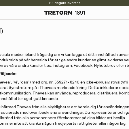
1-3 dagars leverans
Kvalitet sedan 1891
)
sociala medier ibland fråga dig om vi kan lägga ut ditt innehåll och anvä
roduktsida på vår hemsida för att ge andra kunder en glimt av deras ve
 av våra andra kanaler t.ex. Instagram, Facebook, Nyhetsbrev eller i b
följande:
”, ”vi”, ”oss”) med org. nr: 559271- 8240 en icke-exklusiv, royaltyfri
svarat #yestretorn på i Theveas marknadsföring. Detta inkluderar soci
tkommunikation. Thevea kan använda, reproducera, distribuera, kom
 innehåll efter eget gottfinnande.
 du härmed Thevea från alla skyldigheter att betala dig för användningen
associerade med ovan beskrivna användningar. Du representerar och g
ar tillstånd från alla personer som förekommer på dina bilder att bevilja
 kommer inte att kränka någon tredje parts rättigheter eller någon lag.