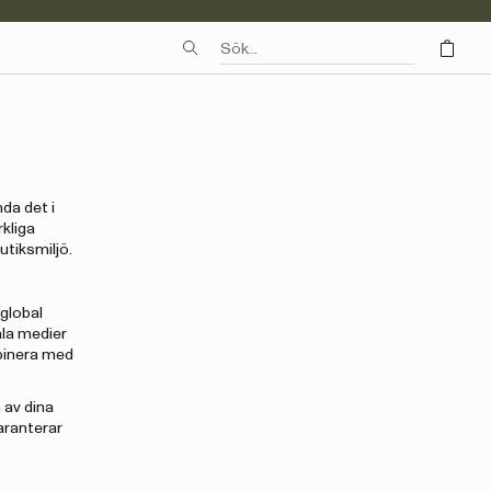
nda det i
rkliga
utiksmiljö.
 global
ala medier
binera med
 av dina
aranterar