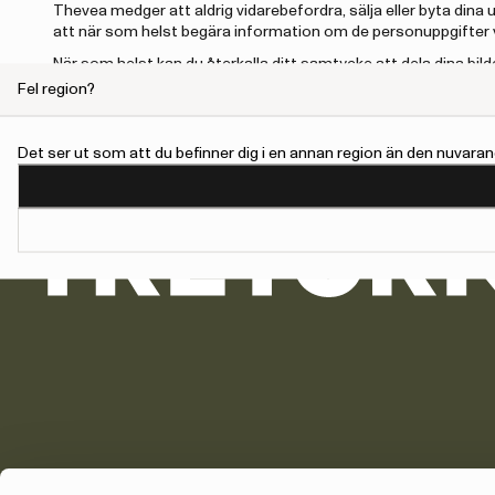
Thevea medger att aldrig vidarebefordra, sälja eller byta dina
att när som helst begära information om de personuppgifter v
När som helst kan du återkalla ditt samtycke att dela dina b
Fel region?
Det ser ut som att du befinner dig i en annan region än den nuvaran