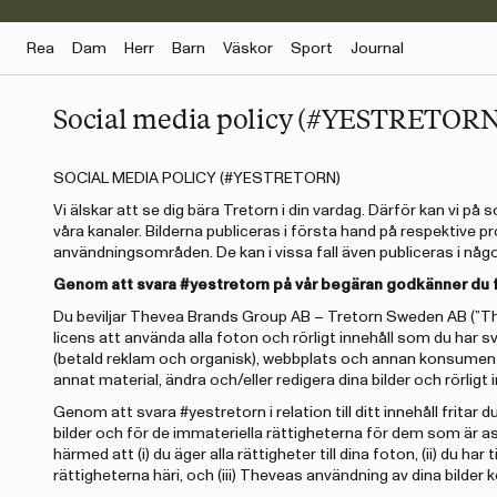
Rea
Dam
Herr
Barn
Väskor
Sport
Journal
Social media policy (#YESTRETORN
SOCIAL MEDIA POLICY (#YESTRETORN)
Vi älskar att se dig bära Tretorn i din vardag. Därför kan vi på 
våra kanaler. Bilderna publiceras i första hand på respektive p
användningsområden. De kan i vissa fall även publiceras i någon
Genom att svara #yestretorn på vår begäran godkänner du 
Du beviljar Thevea Brands Group AB – Tretorn Sweden AB (”Thevea
licens att använda alla foton och rörligt innehåll som du har 
(betald reklam och organisk), webbplats och annan konsumen
annat material, ändra och/eller redigera dina bilder och rörligt
Genom att svara #yestretorn i relation till ditt innehåll fritar
bilder och för de immateriella rättigheterna för dem som är 
härmed att (i) du äger alla rättigheter till dina foton, (ii) du h
rättigheterna häri, och (iii) Theveas användning av dina bilder