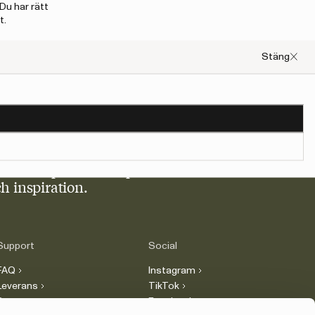
Du har rätt
t.
Stäng
 % rabatt
på första köpet! Ta del av exklusiva
h inspiration.
Support
Social
FAQ
Instagram
Leverans
TikTok
Retur
Facebook