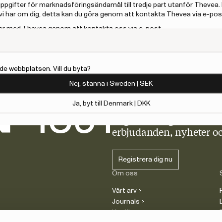
 uppgifter för marknadsföringsändamål till tredje part utanför Thevea. 
i har om dig, detta kan du göra genom att kontakta Thevea via e-pos
ilder med Thevea genom att kontakta oss via e-post.
de webbplatsen. Vill du byta?
Nej, stanna i Sweden | SEK
Ja, byt till Denmark | DKK
Nyhetsbrev
Registrera dig och få 10
erbjudanden, nyheter oc
Registrera dig nu
Om oss
Vårt arv
Journals
Karriär