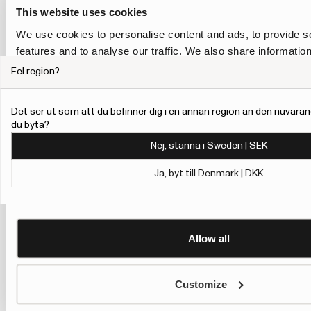
This website uses cookies
We use cookies to personalise content and ads, to provide s
features and to analyse our traffic. We also share informatio
our site with our social media, advertising and analytics pa
Fel region?
combine it with other information that you’ve provided to them
collected from your use of their services.
Det ser ut som att du befinner dig i en annan region än den nuvaran
du byta?
To give users more control over their data and ad personalis
Nej, stanna i Sweden | SEK
added a link to Google’s Personalisation and Control page.
Learn more about Google’s Personalisation and Control 
Ja, byt till Denmark | DKK
Allow all
Customize