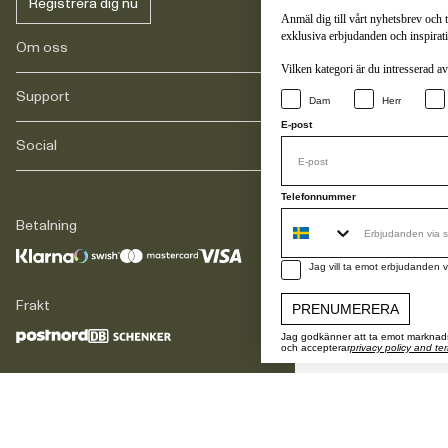
Registrera dig nu
Anmäl dig till vårt nyhetsbrev och t
exklusiva erbjudanden och inspirat
Om oss
Vilken kategori är du intresserad a
Support
Vårt arv
Dam
Herr
Journals
E-post
Karriär
Social
FAQ
Leverans
Retur
Instagram
Telefonnummer
Reklamation
TikTok
Betalning
Legalt
Facebook
Kontakt
LinkedIn
sms consent
Jag vill ta emot erbjudanden 
Frakt
PRENUMERERA
Jag godkänner att ta emot marknads
och accepterar
privacy policy and te
Plats