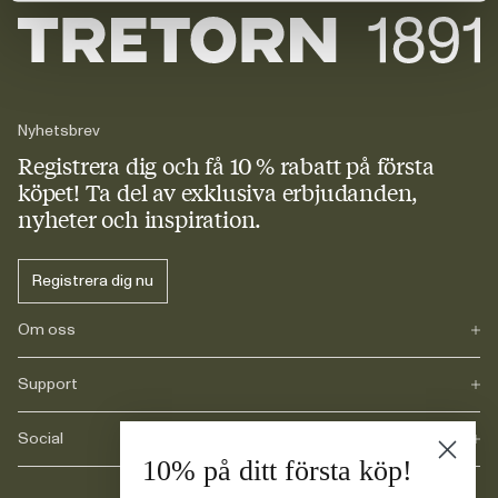
Nyhetsbrev
Registrera dig och få 10 % rabatt
på första
köpet! Ta del av exklusiva erbjudanden,
nyheter och inspiration.
Registrera dig nu
Om oss
Support
Vårt arv
Journals
Karriär
Social
FAQ
10% på ditt första köp!
Leverans
Retur
Instagram