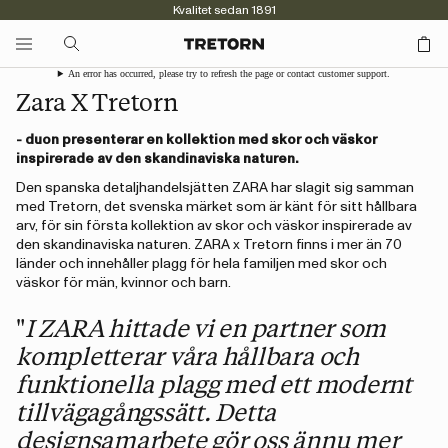
Kvalitet sedan 1891
An error has occurred, please try to refresh the page or contact customer support.
Zara X Tretorn
- duon presenterar en kollektion med skor och väskor
inspirerade av den skandinaviska naturen.
Den spanska detaljhandelsjätten ZARA har slagit sig samman
med Tretorn, det svenska märket som är känt för sitt hållbara
arv, för sin första kollektion av skor och väskor inspirerade av
den skandinaviska naturen. ZARA x Tretorn finns i mer än 70
länder och innehåller plagg för hela familjen med skor och
väskor för män, kvinnor och barn.
"
I ZARA hittade vi en partner som
kompletterar våra hållbara och
funktionella plagg med ett modernt
tillvägagångssätt. Detta
designsamarbete gör oss ännu mer