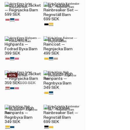
Aktiv Fleece Jacket
Kids Packable
— Regnjacka Barn
Rainbreaker Set —
599 SEK
Regnställ Barn
699 SEK
Aktiv Fleece
Kids Wings
Highpants —
Raincoat —
Fodrad Byxa Barn
Regnjacka Barn
399 SEK
499 SEK
Aktiv Fleece Jacket
Kids Wings High
40%
— Regnjacka Barn
Rainpants —
359 SEK
599 SEK
Regnbyxa Barn
349 SEK
Kids Wings High
Kids Packable
Rainpants —
Rainbreaker Set —
Regnbyxa Barn
Regnställ Barn
349 SEK
699 SEK