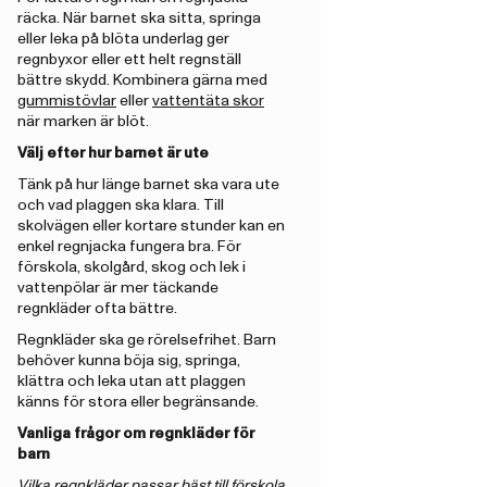
räcka. När barnet ska sitta, springa
eller leka på blöta underlag ger
regnbyxor eller ett helt regnställ
bättre skydd. Kombinera gärna med
gummistövlar
eller
vattentäta skor
när marken är blöt.
Välj efter hur barnet är ute
Tänk på hur länge barnet ska vara ute
och vad plaggen ska klara. Till
skolvägen eller kortare stunder kan en
enkel regnjacka fungera bra. För
förskola, skolgård, skog och lek i
vattenpölar är mer täckande
regnkläder ofta bättre.
Regnkläder ska ge rörelsefrihet. Barn
behöver kunna böja sig, springa,
klättra och leka utan att plaggen
känns för stora eller begränsande.
Vanliga frågor om regnkläder för
barn
Vilka regnkläder passar bäst till förskola