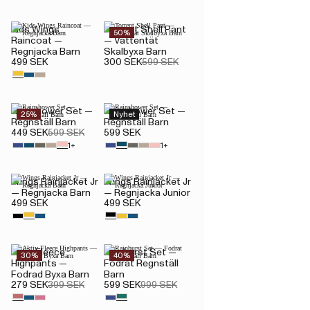
Kids Wings
Torrent Shell Pant
50%
Raincoat —
— Vattentät
Regnjacka Barn
Skalbyxa Barn
499 SEK
300 SEK
599 SEK
Rainshower Set —
Rainshower Set —
25%
Nyhet
Regnställ Barn
Regnställ Barn
449 SEK
599 SEK
599 SEK
1+
1+
Wings Rainjacket Jr
Wings Rainjacket Jr
— Regnjacka Barn
— Regnjacka Junior
499 SEK
499 SEK
Aktiv Fleece
Rainburst Set —
30%
40%
Highpants —
Fodrat Regnställ
Fodrad Byxa Barn
Barn
279 SEK
399 SEK
599 SEK
999 SEK