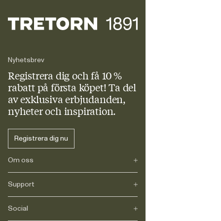
Nyhetsbrev
Registrera dig och få 10 %
rabatt
på första köpet! Ta del
av exklusiva erbjudanden,
nyheter och inspiration.
Registrera dig nu
Om oss
Support
Vårt arv
Journals
Karriär
Social
FAQ
Leverans