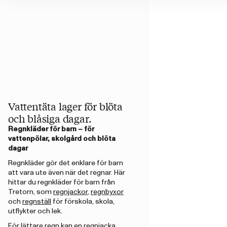
Vattentäta lager för blöta
och blåsiga dagar.
Regnkläder för barn – för
vattenpölar, skolgård och blöta
dagar
Regnkläder gör det enklare för barn
att vara ute även när det regnar. Här
hittar du regnkläder för barn från
Tretorn, som
regnjackor
,
regnbyxor
och
regnställ
för förskola, skola,
utflykter och lek.
För lättare regn kan en regnjacka